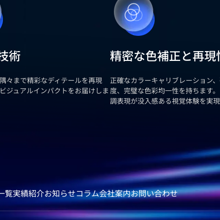
0技術
精密な色補正と再現
隅々まで精彩なディテールを再現
正確なカラーキャリブレーション、
ビジュアルインパクトをお届けしま
度、完璧な色彩均一性を持ちます。
調表現が没入感ある視覚体験を実現
一覧
実績紹介
お知らせ
コラム
会社案内
お問い合わせ