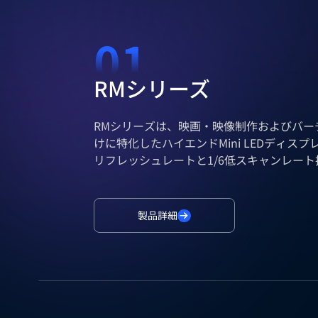
01
RMシリーズ
RMシリーズは、映画・映像制作およびバー
けに特化したハイエンドMini LEDディスプレ
リフレッシュレートと1/6低スキャンレート技
の高コントラスト比と99.9%のDCI-P3広
な動きのディテールやハリウッド基準の色
す。
製品詳細
RM2.3は、世界各地の大規模なバーチャル
導入されています。