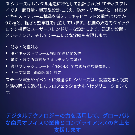
RLシリーズはレンタル用途に特化して設計されたLEDディスプレ
イです。超軽量・超薄型設計に加え、防水・防塵性能と一体型ダ
イキャストフレーム構造を備え、1キャビネットの重さはわずか
9.8kgと、軽さと堅牢性を両立しています。独自の双方向クイック
ロック機構とユーザーフレンドリーな設計により、迅速な設置・
メンテナンス、そしてシームレスな接続を実現します。
防水・防塵対応
ダイキャストフレーム採用で高い耐久性
前面・背面の両方からメンテナンス可能
高リフレッシュレート（7680Hz）でなめらかな映像表示
カーブ設置（曲面設置）対応
ステージ演出やイベントに最適なRLシリーズは、設置効率と視覚
体験の両方を追求したプロフェッショナル向けソリューションで
す。
デジタルテクノロジーの力を活用して、グローバル
な商業オフィスの業務とコンプライアンスの向上を
支援します