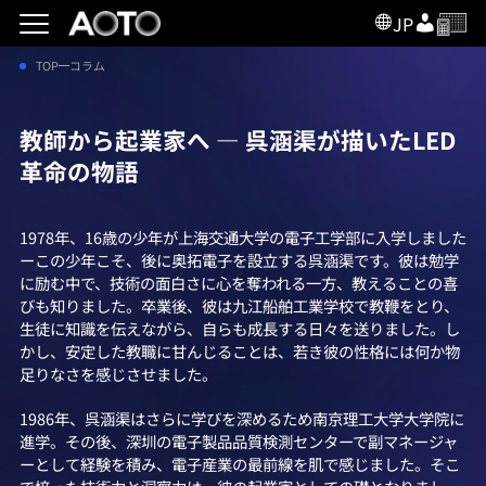
JP
TOP
コラム
教師から起業家へ ― 呉涵渠が描いたLED
革命の物語
1978年、16歳の少年が上海交通大学の電子工学部に入学しました
ーこの少年こそ、後に奥拓電子を設立する呉涵渠です。彼は勉学
に励む中で、技術の面白さに心を奪われる一方、教えることの喜
びも知りました。卒業後、彼は九江船舶工業学校で教鞭をとり、
生徒に知識を伝えながら、自らも成長する日々を送りました。し
かし、安定した教職に甘んじることは、若き彼の性格には何か物
足りなさを感じさせました。
1986年、呉涵渠はさらに学びを深めるため南京理工大学大学院に
進学。その後、深圳の電子製品品質検測センターで副マネージャ
ーとして経験を積み、電子産業の最前線を肌で感じました。そこ