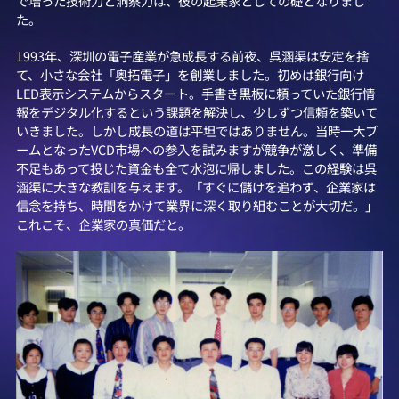
で培った技術力と洞察力は、彼の起業家としての礎となりまし
た。
1993年、深圳の電子産業が急成長する前夜、呉涵渠は安定を捨
て、小さな会社「奥拓電子」を創業しました。初めは銀行向け
LED表示システムからスタート。手書き黒板に頼っていた銀行情
報をデジタル化するという課題を解決し、少しずつ信頼を築いて
いきました。しかし成長の道は平坦ではありません。当時一大ブ
ームとなったVCD市場への参入を試みますが競争が激しく、準備
不足もあって投じた資金も全て水泡に帰しました。この経験は呉
涵渠に大きな教訓を与えます。「すぐに儲けを追わず、企業家は
信念を持ち、時間をかけて業界に深く取り組むことが大切だ。」
これこそ、企業家の真価だと。