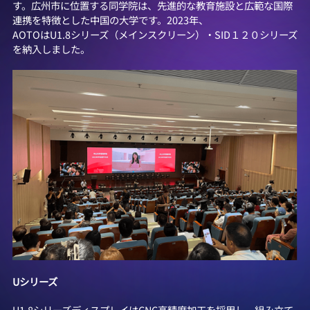
す。広州市に位置する同学院は、先進的な教育施設と広範な国際
連携を特徴とした中国の大学です。2023年、
AOTOはU1.8シリーズ（メインスクリーン）・SID１２０シリーズ
を納入しました。
Uシリーズ
U1.8シリーズディスプレイはCNC高精度加工を採用し、組み立て