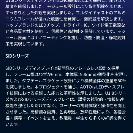
精度を確保しました。モジュール設計により背面配線をまとめ、
すっきりとした外観を実現しました。フルダイキャストのアルミ
ニウムフレームが優れた放熱性を発揮し、熱問題を解決します。
トップブランドのLEDチップ、ドライバーIC、ワイド電圧電源な
ど高品質素材を使用し、信頼性と高性能を保証しています。モジ
ュール表面にはナノコーティングを施し、防塵・防湿・静電気対
策を実現しています。
SIDシリーズ
SIDシリーズディスプレイは新開発のフレームレス設計を採用
し、フレーム幅はわずか6mm、本体厚19.8mmの薄型化を実現し
ました。ダブテールブラケット設計により機械全体の重量を50%
削減しました。本プロジェクトを通じ、AOTOはLEDディスプレ
イ技術における卓越した能力と革新性を示しました。U1.8シリー
ズおよびSIDシリーズディスプレイは、講堂の視覚的・情報伝達
機能を強化しただけでなく、ユーザーの視聴体験と操作性を向上
させました。高精細な画質、色再現性、放熱性能により、各種会
議・講義・イベントを支え、教職員・学生から多くの好評を得て
います。