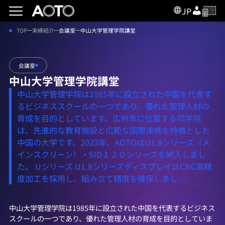
JP
TOP
実績紹介
会議室
中山大学管理学院講堂
会議室
中山大学管理学院講堂
中山大学管理学院は1985年に設立された中国を代表す
るビジネススクールの一つであり、優れた管理人材の
育成を目的としています。広州市に位置する同学院
は、先進的な教育施設と広範な国際連携を特徴とした
中国の大学です。2023年、AOTOはU1.8シリーズ（メ
インスクリーン）・SID１２０シリーズを納入しまし
た。 Uシリーズ U1.8シリーズディスプレイはCNC高精
度加工を採用し、組み立て精度を確保しまし…
中山大学管理学院は1985年に設立された中国を代表するビジネス
スクールの一つであり、優れた管理人材の育成を目的としていま